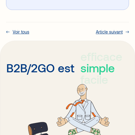
Voir tous
Article suivant
efficace
simple
B2B/2GO est
facile