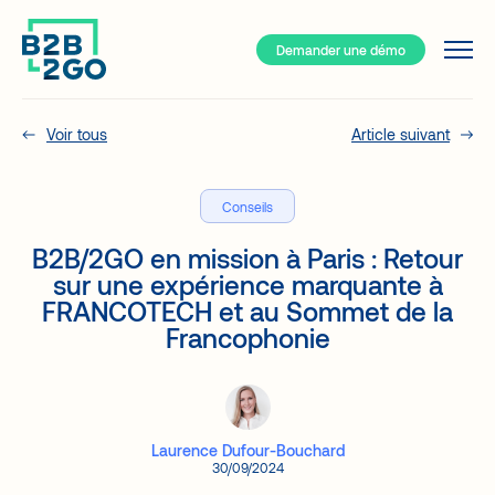
Demander une démo
Services
Pourquoi B2B/2GO ?
Voir tous
Article suivant
Ressources
Conseils
Le Hub de votre événement
B2B/2GO : Comment ça marche?
B2B/2GO en mission à Paris : Retour
Types d'événements
sur une expérience marquante à
Solutions
Événements présentiels
FRANCOTECH et au Sommet de la
Blogue
Plateforme événementielle tout-en-un
Francophonie
Événements Hybrides
Entrevues
Outils de réseautage exceptionnels
Événements virtuels
Études de cas
Système d'inscription
Communauté à l’année
À propos
Application mobile B2B/2GO
Clients types
FAQ
Laurence Dufour-Bouchard
Service à la clientèle
30/09/2024
Compagnies – Événements corporatifs
Contact