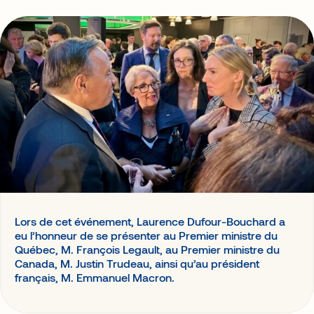
Génération de revenus
Agences et Organisateurs
Logistique événementielle
Banques
Associations
Gouvernements
Acteurs de jumelage
Un accélérateur de valeur pour votre événement
Notre plateforme de jumelage intelligent facilite le
réseautage lors d’événements d’affaires et réunit
l’ensemble des activités offertes, rehaussant l’expérience
globale.
Demander une démo
Lors de cet événement, Laurence Dufour-Bouchard a
eu l’honneur de se présenter au Premier ministre du
Québec, M. François Legault, au Premier ministre du
Canada, M. Justin Trudeau, ainsi qu’au président
français, M. Emmanuel Macron.