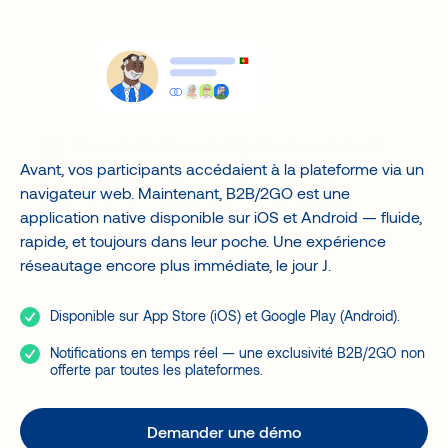
Génération de revenus
Agences et Organisateurs
Logistique événementielle
Banques
Associations
Gouvernements
Acteurs de jumelage
Un accélérateur de valeur pour votre événement
Avant, vos participants accédaient à la plateforme via un
Notre plateforme de jumelage intelligent facilite le
navigateur web. Maintenant, B2B/2GO est une
réseautage lors d’événements d’affaires et réunit
application native disponible sur iOS et Android — fluide,
l’ensemble des activités offertes, rehaussant l’expérience
globale.
rapide, et toujours dans leur poche. Une expérience
réseautage encore plus immédiate, le jour J.
Demander une démo
Disponible sur App Store (iOS) et Google Play (Android).
Notifications en temps réel — une exclusivité B2B/2GO non
offerte par toutes les plateformes.
Demander une démo