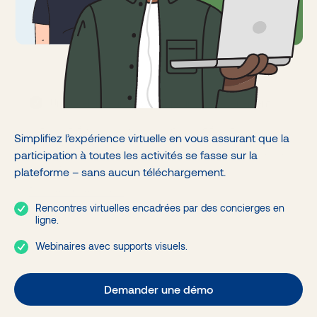
Génération de revenus
Agences et Organisateurs
Logistique événementielle
Banques
Associations
Gouvernements
Acteurs de jumelage
Un accélérateur de valeur pour votre événement
Notre plateforme de jumelage intelligent facilite le
Simplifiez l’expérience virtuelle en vous assurant que la
réseautage lors d’événements d’affaires et réunit
participation à toutes les activités se fasse sur la
l’ensemble des activités offertes, rehaussant l’expérience
globale.
plateforme – sans aucun téléchargement.
Demander une démo
Rencontres virtuelles encadrées par des concierges en
ligne.
Webinaires avec supports visuels.
Demander une démo