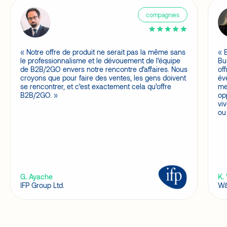
compagnies
Notre offre de produit ne serait pas la même sans
le professionnalisme et le dévouement de l’équipe
Bu
de B2B/2GO envers notre rencontre d’affaires. Nous
of
croyons que pour faire des ventes, les gens doivent
év
se rencontrer, et c’est exactement cela qu’offre
me
B2B/2GO.
op
vi
ou
G. Ayache
K. 
IFP Group Ltd.
W