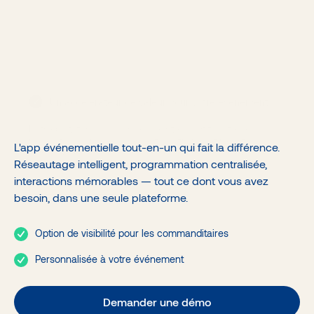
Génération de revenus
Agences et Organisateurs
Logistique événementielle
Banques
Associations
Gouvernements
Acteurs de jumelage
Un accélérateur de valeur pour votre événement
Notre plateforme de jumelage intelligent facilite le
réseautage lors d’événements d’affaires et réunit
L'app événementielle tout-en-un qui fait la différence.
l’ensemble des activités offertes, rehaussant l’expérience
Réseautage intelligent, programmation centralisée,
globale.
interactions mémorables — tout ce dont vous avez
Demander une démo
besoin, dans une seule plateforme.
Option de visibilité pour les commanditaires
Personnalisée à votre événement
Demander une démo