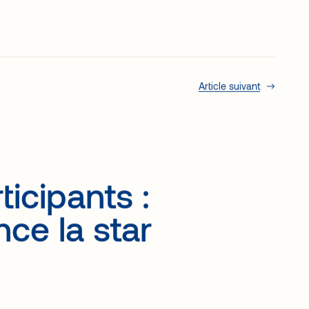
Ventes:
Demander une démo
EN
(438) 383-2677
Article suivant
icipants :
ce la star