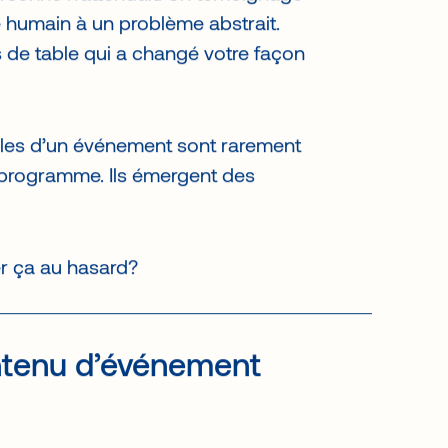
ion posée par un participant qui a
rsonne n’attendait. Un témoignage
 humain à un problème abstrait.
s de table qui a changé votre façon
es d’un événement sont rarement
 programme. Ils émergent des
er ça au hasard?
ntenu d’événement