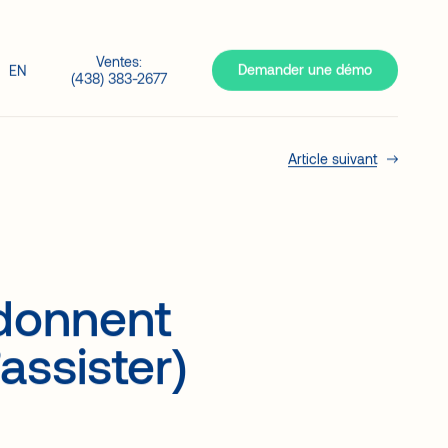
Ventes:
Demander une démo
EN
(438) 383-2677
Article suivant
donnent
assister)