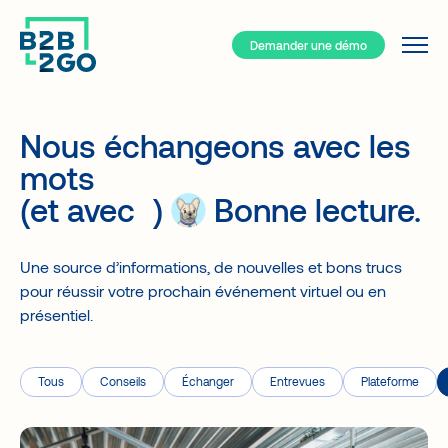
Demander une démo
Services
Pourquoi B2B/2GO ?
Nous échangeons avec les
Ressources
mots
Le Hub de votre événement
(et avec
)
Bonne lecture.
B2B/2GO : Comment ça marche?
Types d'événements
Une source d’informations, de nouvelles et bons trucs
Solutions
Événements présentiels
Blogue
pour réussir votre prochain événement virtuel ou en
Plateforme événementielle tout-en-un
Événements Hybrides
présentiel.
Entrevues
Outils de réseautage exceptionnels
Événements virtuels
Études de cas
Système d'inscription
Communauté à l’année
À propos
Tous
Conseils
Échanger
Entrevues
Plateforme
Application mobile B2B/2GO
Clients types
FAQ
Service à la clientèle
Compagnies – Événements corporatifs
Contact