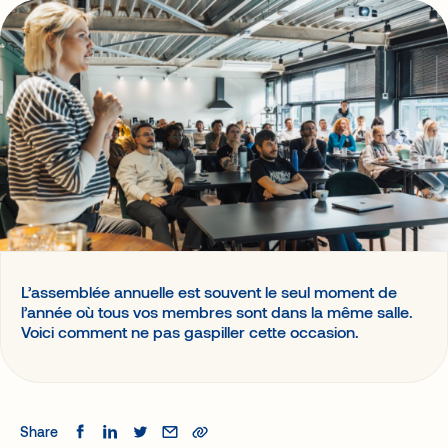
Génération de revenus
Agences et Organisateurs
Logistique événementielle
Banques
Associations
Gouvernements
Acteurs de jumelage
Un accélérateur de valeur pour votre événement
Notre plateforme de jumelage intelligent facilite le
réseautage lors d’événements d’affaires et réunit
l’ensemble des activités offertes, rehaussant l’expérience
globale.
Demander une démo
L’assemblée annuelle est souvent le seul moment de
l’année où tous vos membres sont dans la même salle.
Voici comment ne pas gaspiller cette occasion.
Share