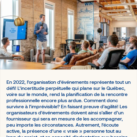
Génération de revenus
Agences et Organisateurs
Logistique événementielle
Banques
Associations
Gouvernements
Acteurs de jumelage
Un accélérateur de valeur pour votre événement
Notre plateforme de jumelage intelligent facilite le
réseautage lors d’événements d’affaires et réunit
l’ensemble des activités offertes, rehaussant l’expérience
globale.
En 2022, l’organisation d’événements représente tout un
Demander une démo
défi! L’incertitude perpétuelle qui plane sur le Québec,
voire sur le monde, rend la planification de la rencontre
professionnelle encore plus ardue. Comment donc
survivre à l’imprévisible? En faisant preuve d’agilité! Les
organisateurs d’événements doivent ainsi s’allier d’un
fournisseur qui sera en mesure de les accompagner,
peu importe les circonstances. Autrement, l’écoute
active, la présence d’une « vraie » personne tout au
long du projet, et sa capacité d’adaptation aux besoins